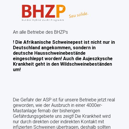
DATENSCHUTZERKLÄRUNG
AGB
An alle Betriebe des BHZPs
VZF-SATZUNG
! Die Afrikanische Schweinepest ist nicht nur in
Deutschland angekommen, sondern in
deutsche Hausschweinebestände
VERMARKTUNG
eingeschleppt worden! Auch die Aujeszkysche
Krankheit geht in den Wildschweinebeständen
ANGEBOTE
um!
PRODUKTIONSBERATUNG
BETRIEBSZWEIGAUSWERTUNGEN
Die Gefahr der ASP ist für unsere Betriebe jetzt real
geworden, wie der Ausbruch in einer 4000er-
FÜTTERUNG
Mastanlage fernab der bisherigen
Gefährdungsgebiete uns zeigt! Die Krankheit wird
BAU UND KLIMA
nur durch direkten oder indirekten Kontakt mit
infizierten Schweinen übertragen, deshalb sollten