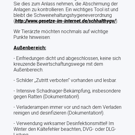
Sie dies zum Anlass nehmen, die Abschirmung der
RINDERMAST
Anlagen zu kontrollieren. Ein wichtiges Tool ist und
bleibt die Schweinehaltungshygieneverordnung
PROJEKTE IN DER VZF GMBH
(
http://www.gesetze-im-internet.de/schhalthygv/
).
Wir Tierärzte möchten nochmals auf wichtige
QS
Punkte hinweisen:
QUALITÄTSMANAGEMENT
Außenbereich:
- Einfriedungen dicht und abgeschlossen, keine sich
VZF PROFESSIONAL
kreuzende Bewirtschaftungswege mit dem
Außenbereich.
PREISE
- Schilder „Zutritt verboten“ vorhanden und lesbar.
VEREIN LEBENSMITTEL OHNE GENTECHNIK
- Intensive Schadnager-Bekämpfung, insbesondere
gegen Ratten (Dokumentation!).
ITW INITIATIVE TIERWOHL
- Verladerampen immer vor und nach dem Verladen
reinigen und desinfizieren (Dokumentation!).
KONTAKT
- Verwendung wirksamer Desinfektionsmittel! Im
Winter den Kältefehler beachten, DVG- oder DLG-
Listung.