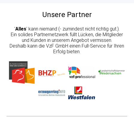
DATENSCHUTZERKLÄRUNG
Unsere Partner
AGB
'
Alles
' kann niemand (- zumindest nicht richtig gut.).
Ein solides Partnernetzwerk füllt Lücken, die Mitglieder
und Kunden in unserem Angebot vermissen.
VZF-SATZUNG
Deshalb kann die VzF GmbH einen Full-Service für Ihren
Erfolg bieten.
VERMARKTUNG
ANGEBOTE
PRODUKTIONSBERATUNG
BETRIEBSZWEIGAUSWERTUNGEN
FÜTTERUNG
BAU UND KLIMA