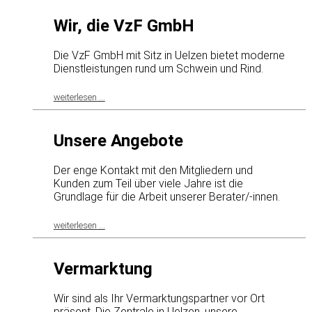
RINDERMAST
Wir, die VzF GmbH
PROJEKTE IN DER VZF GMBH
Die VzF GmbH mit Sitz in Uelzen bietet moderne
Dienstleistungen rund um Schwein und Rind.
QS
weiterlesen ...
QUALITÄTSMANAGEMENT
Unsere Angebote
VZF PROFESSIONAL
Der enge Kontakt mit den Mitgliedern und
PREISE
Kunden zum Teil über viele Jahre ist die
Grundlage für die Arbeit unserer Berater/-innen.
VEREIN LEBENSMITTEL OHNE GENTECHNIK
weiterlesen ...
ITW INITIATIVE TIERWOHL
Vermarktung
KONTAKT
Wir sind als Ihr Vermarktungspartner vor Ort
präsent. Die Zentrale in Uelzen, unsere