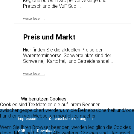
Regionalbüros in Stolpe, Calveslage und
Pretzsch und die VzF Süd ...
weiterlesen ...
Preis und Markt
Hier finden Sie die aktuellen Preise der
Warenterminbörse. Schwerpunkte sind der
Schweine,- Kartoffel,- und Getreidehandel ...
weiterlesen ...
Wir benutzen Cookies
Cookies sind Textdateien die auf Ihrem Rechner
zwischengespeichert werden, um die Betriebssicherheit und/ode
Funktionen von Webseiten möglich zu machen.
Impressum
I
Datenschutzerklärung
I
Wenn Sie Ihren Browser beenden, werden lediglich die Cookies
AGB
I
Download
dieser Meldung behalten. Alle weiteren Cookies sind - technisch