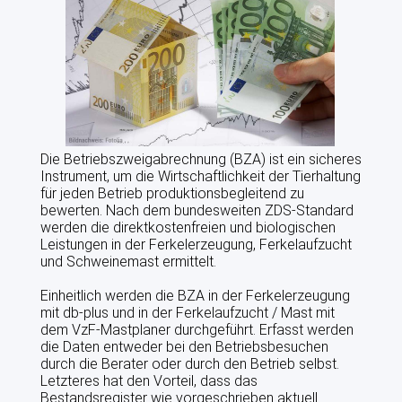
DATENSCHUTZERKLÄRUNG
AGB
VZF-SATZUNG
Die Betriebszweigabrechnung (BZA) ist ein sicheres
VERMARKTUNG
Instrument, um die Wirtschaftlichkeit der Tierhaltung
für jeden Betrieb produktionsbegleitend zu
bewerten. Nach dem bundesweiten ZDS-Standard
ANGEBOTE
werden die direktkostenfreien und biologischen
Leistungen in der Ferkelerzeugung, Ferkelaufzucht
PRODUKTIONSBERATUNG
und Schweinemast ermittelt.
Einheitlich werden die BZA in der Ferkelerzeugung
BETRIEBSZWEIGAUSWERTUNGEN
mit db-plus und in der Ferkelaufzucht / Mast mit
dem VzF-Mastplaner durchgeführt. Erfasst werden
FÜTTERUNG
die Daten entweder bei den Betriebsbesuchen
durch die Berater oder durch den Betrieb selbst.
BAU UND KLIMA
Letzteres hat den Vorteil, dass das
Bestandsregister wie vorgeschrieben aktuell