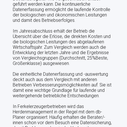
geführt werden kann. Die kontinuierliche
RINDERMAST
Datenerfassung ermöglicht die laufende Kontrolle
der biologischen und ökonomischen Leistungen
PROJEKTE IN DER VZF GMBH
und damit des Betriebserfolges.
Im Jahresabschluss erhält der Betrieb die
QS
Übersicht über die Erlöse, die direkten Kosten und
die biologischen Leistungen des abgelaufenen
QUALITÄTSMANAGEMENT
Wirtschaftsjahr. Zum Vergleich werden auch die
Entwicklung der letzten Jahre und die Ergebnisse
VZF PROFESSIONAL
von Vergleichsgruppen (Durchschnitt, 25%Beste,
Größenklasse) ausgewiesen.
PREISE
Die einheitliche Datenerfassung und -auswertung
deckt auch aus dem Vergleich mit anderen
VEREIN LEBENSMITTEL OHNE GENTECHNIK
Betrieben Verbesserungsmöglichkeiten auf. Sie ist
damit eine wichtige Grundlage für laufende und
weitergehende betriebliche Entscheidungen.
ITW INITIATIVE TIERWOHL
In Ferkelerzeugerbetrieben wird das
Herdenmanagement in der Regel mit dem db-
KONTAKT
Planer organisiert. Häufig erhalten die Berater/-
innen schon vor dem Besuch eine Datensicherung,