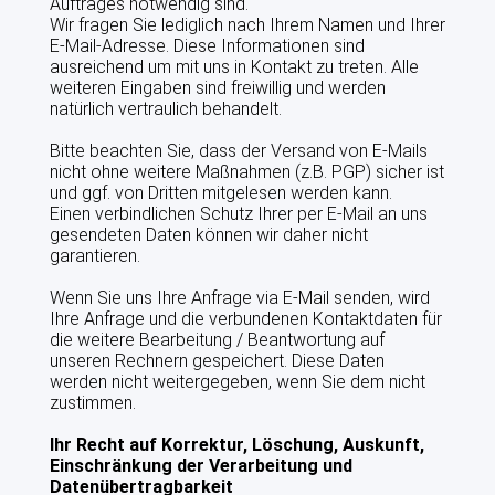
Auftrages notwendig sind.
RINDERMAST
Wir fragen Sie lediglich nach Ihrem Namen und Ihrer
E-Mail-Adresse. Diese Informationen sind
ausreichend um mit uns in Kontakt zu treten. Alle
PROJEKTE IN DER VZF GMBH
weiteren Eingaben sind freiwillig und werden
natürlich vertraulich behandelt.
QS
Bitte beachten Sie, dass der Versand von E-Mails
nicht ohne weitere Maßnahmen (z.B. PGP) sicher ist
QUALITÄTSMANAGEMENT
und ggf. von Dritten mitgelesen werden kann.
Einen verbindlichen Schutz Ihrer per E-Mail an uns
VZF PROFESSIONAL
gesendeten Daten können wir daher nicht
garantieren.
PREISE
Wenn Sie uns Ihre Anfrage via E-Mail senden, wird
Ihre Anfrage und die verbundenen Kontaktdaten für
VEREIN LEBENSMITTEL OHNE GENTECHNIK
die weitere Bearbeitung / Beantwortung auf
unseren Rechnern gespeichert. Diese Daten
ITW INITIATIVE TIERWOHL
werden nicht weitergegeben, wenn Sie dem nicht
zustimmen.
KONTAKT
Ihr Recht auf Korrektur, Löschung, Auskunft,
Einschränkung der Verarbeitung und
Datenübertragbarkeit