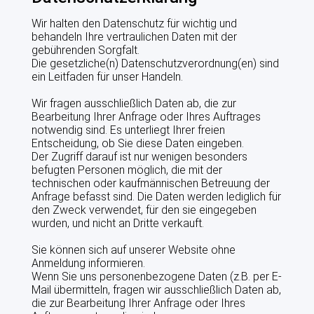
Wir halten den Datenschutz für wichtig und
DATENSCHUTZERKLÄRUNG
behandeln Ihre vertraulichen Daten mit der
gebührenden Sorgfalt.
AGB
Die gesetzliche(n) Datenschutzverordnung(en) sind
ein Leitfaden für unser Handeln.
VZF-SATZUNG
Wir fragen ausschließlich Daten ab, die zur
Bearbeitung Ihrer Anfrage oder Ihres Auftrages
notwendig sind. Es unterliegt Ihrer freien
VERMARKTUNG
Entscheidung, ob Sie diese Daten eingeben.
Der Zugriff darauf ist nur wenigen besonders
ANGEBOTE
befugten Personen möglich, die mit der
technischen oder kaufmännischen Betreuung der
Anfrage befasst sind. Die Daten werden lediglich für
PRODUKTIONSBERATUNG
den Zweck verwendet, für den sie eingegeben
wurden, und nicht an Dritte verkauft.
BETRIEBSZWEIGAUSWERTUNGEN
Sie können sich auf unserer Website ohne
Anmeldung informieren.
FÜTTERUNG
Wenn Sie uns personenbezogene Daten (z.B. per E-
Mail übermitteln, fragen wir ausschließlich Daten ab,
BAU UND KLIMA
die zur Bearbeitung Ihrer Anfrage oder Ihres