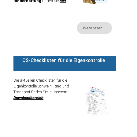
Rinderhaltung
finden Sie
hier
.
RINDERMAST
PROJEKTE IN DER VZF GMBH
Weiterlesen …
QS
QUALITÄTSMANAGEMENT
QS-Checklisten für die Eigenkontrolle
VZF PROFESSIONAL
PREISE
Die aktuellen Checklisten für die
Eigenkontrolle Schwein, Rind und
VEREIN LEBENSMITTEL OHNE GENTECHNIK
Transport finden Sie in unserem
Downloadbereich
.
ITW INITIATIVE TIERWOHL
KONTAKT