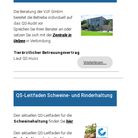
Die Beratung der VzF GmbH
DATENSCHUTZERKLÄRUNG
bereitet die Betriebe individuell auf
das QS-Audit vor.
AGB
Sprechen Sie Ihren Berater an oder
setzen Sie sich mit der
Zentrale in
Uelzen
in Verbindung.
VZF-SATZUNG
Tierärztlicher Betreuungsvertrag
VERMARKTUNG
Laut QS muss
Weiterlesen …
ANGEBOTE
PRODUKTIONSBERATUNG
QS-Leitfaden Schweine- und Rinderhaltung
BETRIEBSZWEIGAUSWERTUNGEN
FÜTTERUNG
Den aktuellen QS-Leitfaden für die
Schweinehaltung
finden Sie
hier
.
BAU UND KLIMA
Den aktuellen QS-Leitfaden für die