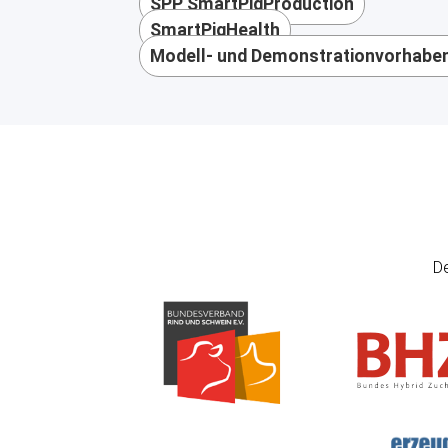
SPP SmartPigProduction
SmartPigHealth
Modell- und Demonstrationvorhaben
De