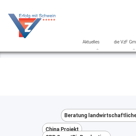
Aktuelles
die VzF G
Vorträge und
Kontakte
Präsentationen
Impressu
Stellenangebote
Datenschu
Video
AGB
VzF-Satzu
Beratung landwirtschaftliche
China Projekt