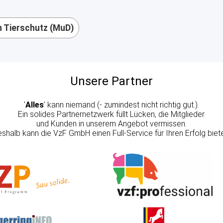
Qualitätsmanagement
VzF Professional
 Tierschutz (MuD)
Preise
Verein Lebensmittel
ohne Gentechnik
Unsere Partner
ITW Initiative Tierwohl
'
Alles
' kann niemand (- zumindest nicht richtig gut.).
Ein solides Partnernetzwerk füllt Lücken, die Mitglieder
und Kunden in unserem Angebot vermissen.
shalb kann die VzF GmbH einen Full-Service für Ihren Erfolg biet