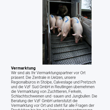
DATENSCHUTZERKLÄRUNG
AGB
VZF-SATZUNG
VERMARKTUNG
ANGEBOTE
Vermarktung
PRODUKTIONSBERATUNG
Wir sind als Ihr Vermarktungspartner vor Ort
präsent. Die Zentrale in Uelzen, unsere
BETRIEBSZWEIGAUSWERTUNGEN
Regionalbüros in Stolpe, Calveslage und Pretzsch
und die VzF Süd GmbH in Reutlingen übernehmen
die Vermarktung von Zuchttieren, Ferkeln,
FÜTTERUNG
Schlachtschweinen und -sauen und Jungbullen. Die
Beratung der VzF GmbH unterstützt die
BAU UND KLIMA
Vermarktung vor Ort und steht für alle Fragen der