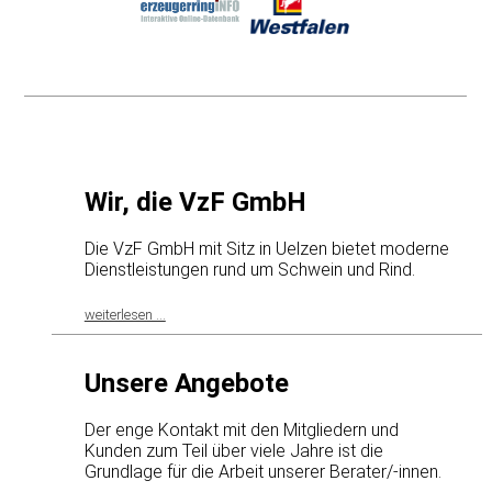
Regionalbüro Weser-Ems
Boschstraße 9
49770 Herzlake
Tel: 05962/9346-0
Fax: 05962/9346-16
E-Mail
Wir, die VzF GmbH
Regionalbüro Ost
Wittenberger Str. 44
Die VzF GmbH mit Sitz in Uelzen bietet moderne
06905 Bad Schmiedeberg
Dienstleistungen rund um Schwein und Rind.
Tel: 034926/58185
Fax: 034926/58401
E-Mail
weiterlesen ...
Unsere Angebote
VzF Süd GmbH
Ziegelhüttestr. 96
Der enge Kontakt mit den Mitgliedern und
72770 Reutlingen
Kunden zum Teil über viele Jahre ist die
Tel: 07072/912645
Grundlage für die Arbeit unserer Berater/-innen.
Fax: 07072/912648