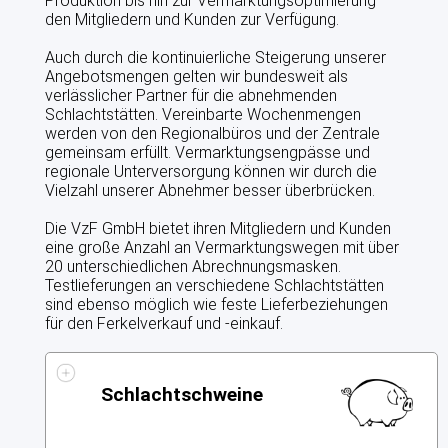
Produktion bis hin zur Vermarktungsoptimierung
den Mitgliedern und Kunden zur Verfügung.
RINDERMAST
Auch durch die kontinuierliche Steigerung unserer
PROJEKTE IN DER VZF GMBH
Angebotsmengen gelten wir bundesweit als
verlässlicher Partner für die abnehmenden
QS
Schlachtstätten. Vereinbarte Wochenmengen
werden von den Regionalbüros und der Zentrale
gemeinsam erfüllt. Vermarktungsengpässe und
QUALITÄTSMANAGEMENT
regionale Unterversorgung können wir durch die
Vielzahl unserer Abnehmer besser überbrücken.
VZF PROFESSIONAL
Die VzF GmbH bietet ihren Mitgliedern und Kunden
eine große Anzahl an Vermarktungswegen mit über
PREISE
20 unterschiedlichen Abrechnungsmasken.
Testlieferungen an verschiedene Schlachtstätten
VEREIN LEBENSMITTEL OHNE GENTECHNIK
sind ebenso möglich wie feste Lieferbeziehungen
für den Ferkelverkauf und -einkauf.
ITW INITIATIVE TIERWOHL
Schlachtschweine
KONTAKT