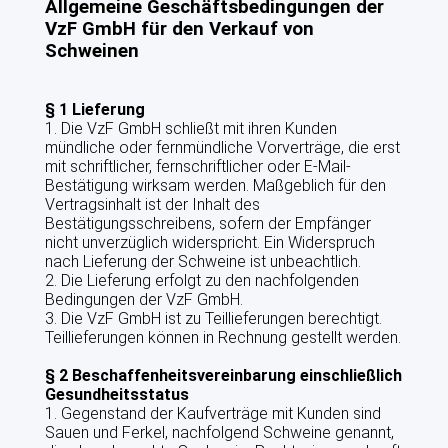
Allgemeine Geschäftsbedingungen der
VzF GmbH für den Verkauf von
DATENSCHUTZERKLÄRUNG
Schweinen
AGB
§ 1 Lieferung
1. Die VzF GmbH schließt mit ihren Kunden
VZF-SATZUNG
mündliche oder fernmündliche Vorverträge, die erst
mit schriftlicher, fernschriftlicher oder E-Mail-
Bestätigung wirksam werden. Maßgeblich für den
VERMARKTUNG
Vertragsinhalt ist der Inhalt des
Bestätigungsschreibens, sofern der Empfänger
ANGEBOTE
nicht unverzüglich widerspricht. Ein Widerspruch
nach Lieferung der Schweine ist unbeachtlich.
2. Die Lieferung erfolgt zu den nachfolgenden
PRODUKTIONSBERATUNG
Bedingungen der VzF GmbH.
3. Die VzF GmbH ist zu Teillieferungen berechtigt.
BETRIEBSZWEIGAUSWERTUNGEN
Teillieferungen können in Rechnung gestellt werden.
§ 2 Beschaffenheitsvereinbarung einschließlich
FÜTTERUNG
Gesundheitsstatus
1. Gegenstand der Kaufverträge mit Kunden sind
BAU UND KLIMA
Sauen und Ferkel, nachfolgend Schweine genannt,