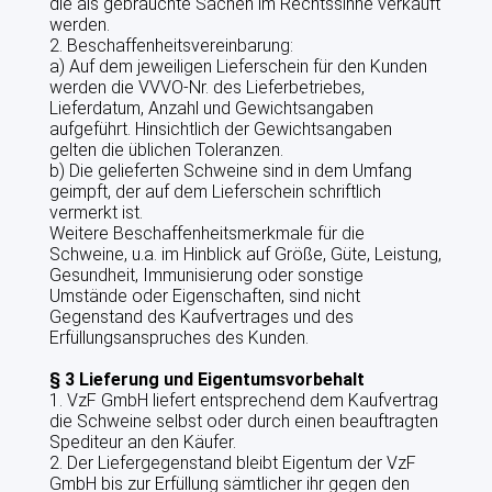
die als gebrauchte Sachen im Rechtssinne verkauft
RINDERMAST
werden.
2. Beschaffenheitsvereinbarung:
a) Auf dem jeweiligen Lieferschein für den Kunden
PROJEKTE IN DER VZF GMBH
werden die VVVO-Nr. des Lieferbetriebes,
Lieferdatum, Anzahl und Gewichtsangaben
QS
aufgeführt. Hinsichtlich der Gewichtsangaben
gelten die üblichen Toleranzen.
b) Die gelieferten Schweine sind in dem Umfang
QUALITÄTSMANAGEMENT
geimpft, der auf dem Lieferschein schriftlich
vermerkt ist.
VZF PROFESSIONAL
Weitere Beschaffenheitsmerkmale für die
Schweine, u.a. im Hinblick auf Größe, Güte, Leistung,
PREISE
Gesundheit, Immunisierung oder sonstige
Umstände oder Eigenschaften, sind nicht
Gegenstand des Kaufvertrages und des
VEREIN LEBENSMITTEL OHNE GENTECHNIK
Erfüllungsanspruches des Kunden.
ITW INITIATIVE TIERWOHL
§ 3 Lieferung und Eigentumsvorbehalt
1. VzF GmbH liefert entsprechend dem Kaufvertrag
die Schweine selbst oder durch einen beauftragten
KONTAKT
Spediteur an den Käufer.
2. Der Liefergegenstand bleibt Eigentum der VzF
GmbH bis zur Erfüllung sämtlicher ihr gegen den