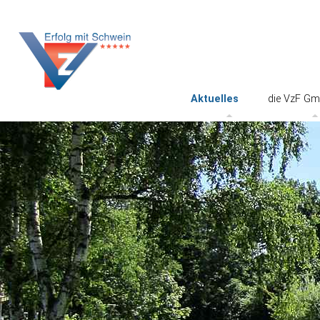
Aktuelles
die VzF G
Vorträge und
Kontakte
Präsentationen
Impressu
Stellenangebote
Datenschu
Video
AGB
VzF-Satzu