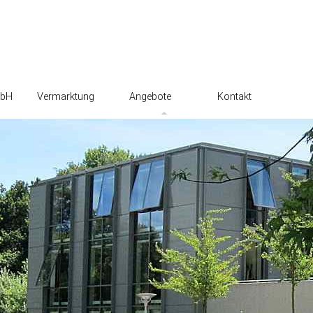
mbH
Vermarktung
Angebote
Kontakt
Produktionsberatung
m
Betriebszweigauswertungen
tzerklärung
Fütterung
Bau und Klima
ng
Rindermast
Projekte in der VzF
GmbH
QS