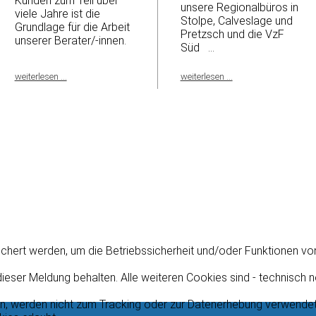
Kunden zum Teil über
unsere Regionalbüros in
viele Jahre ist die
Stolpe, Calveslage und
Grundlage für die Arbeit
Pretzsch und die VzF
unserer Berater/-innen.
Süd ...
weiterlesen ...
weiterlesen ...
chert werden, um die Betriebssicherheit und/oder Funktionen v
ieser Meldung behalten. Alle weiteren Cookies sind - technisch 
en, werden nicht zum Tracking oder zur Datenerhebung verwendet