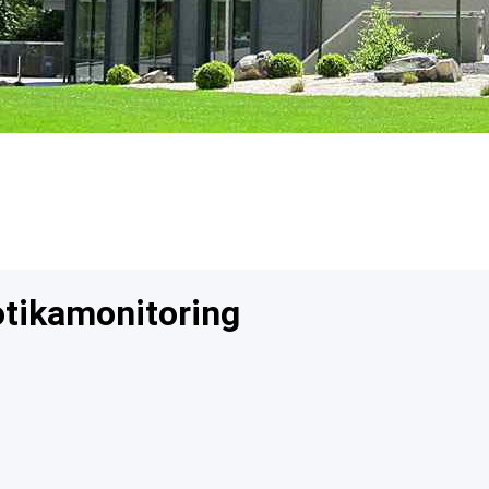
Qualitätsmanagement
VzF Professional
Preise
Verein Lebensmittel
ohne Gentechnik
ITW Initiative Tierwohl
otikamonitoring