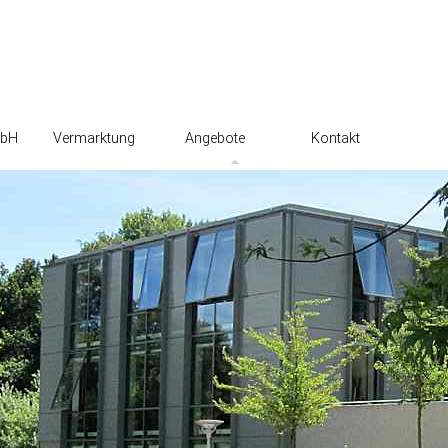
mbH
Vermarktung
Angebote
Kontakt
Produktionsberatung
m
Betriebszweigauswertungen
tzerklärung
Fütterung
Bau und Klima
ng
Rindermast
Projekte in der VzF
GmbH
QS