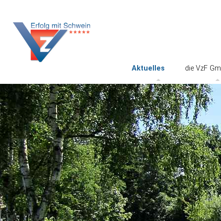
Aktuelles
die VzF G
Vorträge und
Kontakte
Präsentationen
Impressu
Stellenangebote
Datenschu
Video
AGB
VzF-Satzu